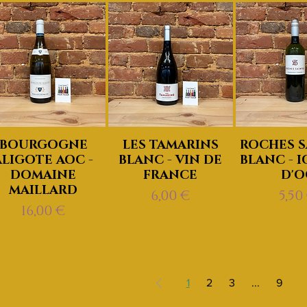
BOURGOGNE
LES TAMARINS
ROCHES S
ALIGOTE AOC -
BLANC - VIN DE
BLANC - I
DOMAINE
FRANCE
D'O
MAILLARD
Prix
Pri
6,00 €
5,50
Prix
16,00 €
1
2
3
...
9