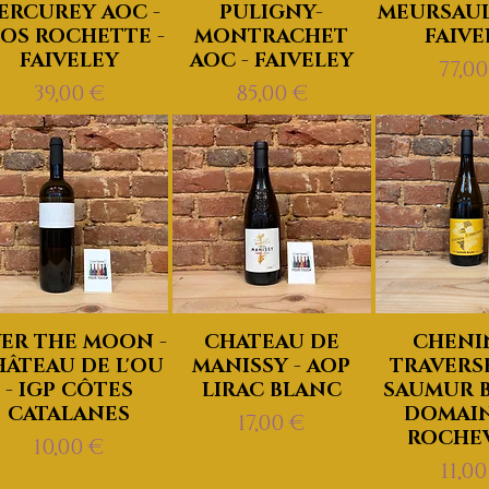
ERCUREY AOC -
PULIGNY-
MEURSAUL
OS ROCHETTE -
MONTRACHET
FAIVE
FAIVELEY
AOC - FAIVELEY
Prix
77,0
Prix
Prix
39,00 €
85,00 €
ER THE MOON -
CHATEAU DE
CHENI
ÂTEAU DE L'OU
MANISSY - AOP
TRAVERSE
- IGP CÔTES
LIRAC BLANC
SAUMUR B
CATALANES
DOMAIN
Prix
17,00 €
ROCHEV
Prix
10,00 €
Prix
11,00