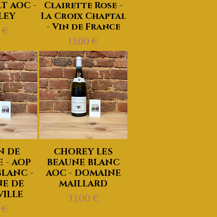
T AOC -
Clairette Rose -
LEY
La Croix Chaptal
- Vin de France
0 €
Prix
13,00 €
N DE
CHOREY LES
 - AOP
BEAUNE BLANC
LANC -
AOC - DOMAINE
E DE
MAILLARD
ILLE
Prix
33,00 €
 €