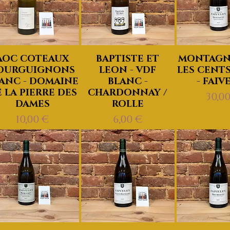
AOC COTEAUX
BAPTISTE ET
MONTAGNY
OURGUIGNONS
LEON - VDF
LES CENTS
ANC - DOMAINE
BLANC -
- FAIV
 LA PIERRE DES
CHARDONNAY /
Prix
30,0
DAMES
ROLLE
Prix
Prix
10,00 €
6,00 €