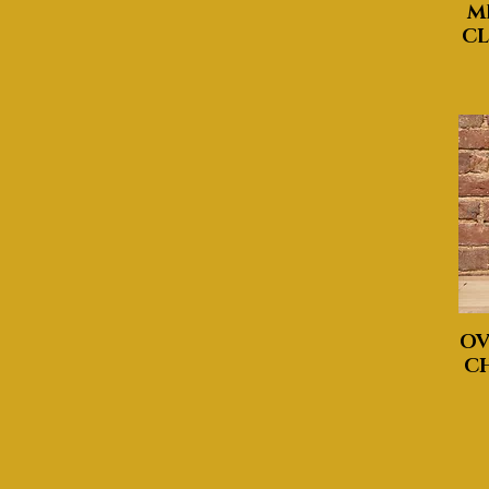
M
CL
OV
CH