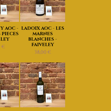
 AOC -
LADOIX AOC - LES
 PIECES
MARNES
ELEY
BLANCHES -
FAIVELEY
0 €
Prix
38,00 €