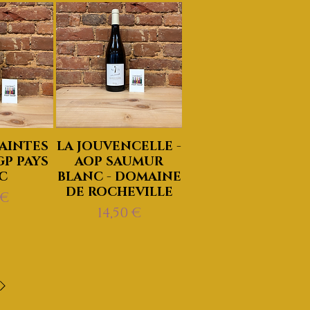
AINTES
LA JOUVENCELLE -
GP PAYS
AOP SAUMUR
C
BLANC - DOMAINE
DE ROCHEVILLE
x
 €
Prix
14,50 €