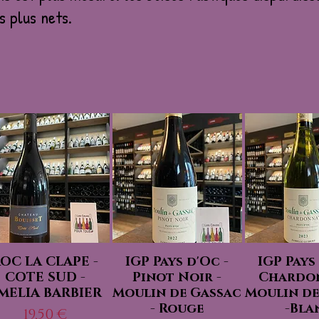
s plus nets.
OC LA CLAPE -
IGP Pays d'Oc -
IGP Pays
COTE SUD -
Pinot Noir -
Chardon
MELIA BARBIER
Moulin de Gassac
Moulin de
- Rouge
-Bla
Prix
19,50 €