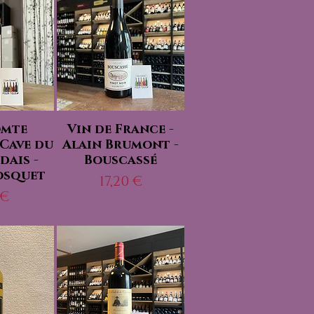
omte
Vin de France -
 Cave du
Alain Brumont -
ais -
Bouscassé
osquet
Prix
17,20 €
x
 €