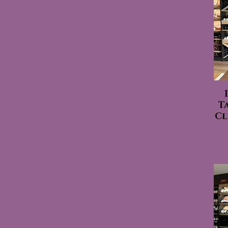
Ta
Cl