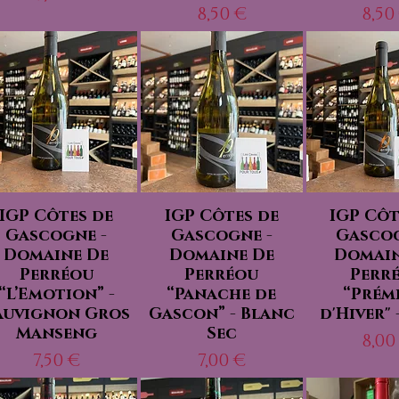
Prix
Pri
8,50 €
8,50
IGP Côtes de
IGP Côtes de
IGP Côt
Gascogne -
Gascogne -
Gascog
Domaine De
Domaine De
Domain
Perréou
Perréou
Perr
“L’Emotion” -
“Panache de
“Prém
auvignon Gros
Gascon” - Blanc
d'Hiver"
Manseng
Sec
Pri
8,00
Prix
Prix
7,50 €
7,00 €