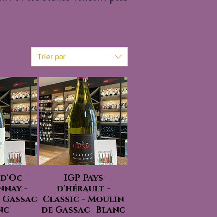
Trier par
 d'Oc -
IGP Pays
nay -
d'hérault -
 Gassac
Classic - Moulin
nc
de Gassac -Blanc