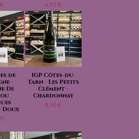
x
Prix
 €
6,50 €
es de
IGP Côtes-du-
ne -
Tarn - Les Petits
e De
Clément -
éou
Chardonnay
ices
Prix
8,50 €
 - Doux
x
 €