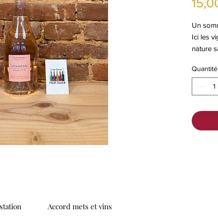
15,0
Un somm
Ici les 
nature s
paysage
Quantité
parasols
Zénith 
Notre-D
du massi
le terroi
s’accor
gastrono
tation
Accord mets et vins