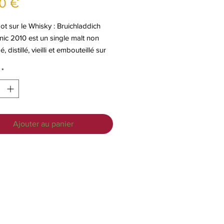
Prix
0 €
t sur le Whisky : Bruichladdich
ic 2010 est un single malt non
, distillé, vieilli et embouteillé sur
 d’Islay. Elaboré à partir d’orge 100%
*
gique et d’origine écossaise. Orge
ogique provenant de la ferme Mid
Ajouter au panier