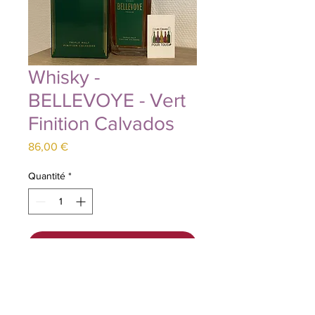
Whisky -
BELLEVOYE - Vert
Finition Calvados
Prix
86,00 €
Quantité
*
Ajouter au panier
Un mot sur le Whisky : Le premier
triple malt 100% français affiné en