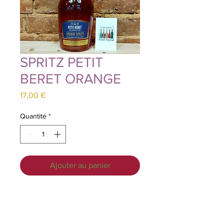
SPRITZ PETIT
BERET ORANGE
Prix
17,00 €
Quantité
*
Ajouter au panier
Découvrez sans plus attendre notre
spiritueux sans alcool au profil
amère.