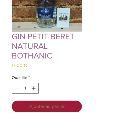
GIN PETIT BERET
NATURAL
BOTHANIC
Prix
17,00 €
Quantité
*
Ajouter au panier
Zero sucre, le profil par excellence
pour une mixologie sans alcool. Un