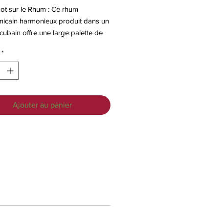
ot sur le Rhum : Ce rhum
nicain harmonieux produit dans un
 cubain offre une large palette de
rs. Se classe parmi les rhums les
*
élégants de la République
nicaine.
Ajouter au panier