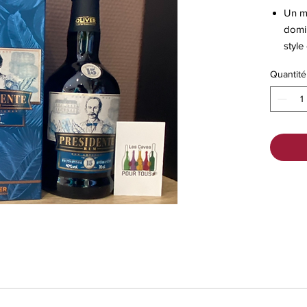
Un m
domi
style
saveu
Quantité
plus 
Domi