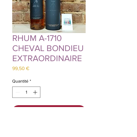
RHUM A-1710
CHEVAL BONDIEU
EXTRAORDINAIRE
Prix
99,50 €
Quantité
*
Ajouter au panier
Le
Cheval Bon Dieu
est le nom
donné aux Antilles au phasme,