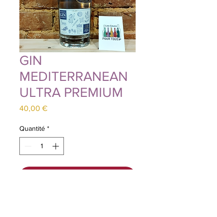
GIN
MEDITERRANEAN
ULTRA PREMIUM
Prix
40,00 €
Quantité
*
Ajouter au panier
Ce Gin est une merveille. Me
concernant, je ne connaissais que le