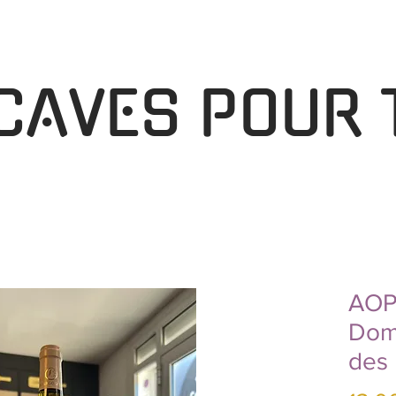
 CAVES POUR 
AOP 
Doma
des