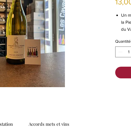
13,0
Un m
la Pi
du V
Priss
Quantité
tation
Accords mets et vins