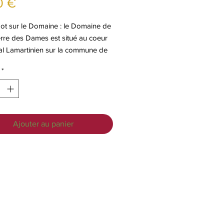
Prix
0 €
ot sur le Domaine : le Domaine de
erre des Dames est situé au coeur
al Lamartinien sur la commune de
é, face à la roche de Solutré.
*
Ajouter au panier