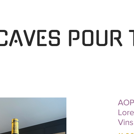
 CAVES POUR 
AOP 
Lore
Vins