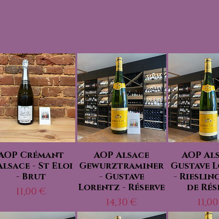
AOP Crémant
AOP Alsace
AOP Als
Alsace - St Eloi
Gewurztraminer
Gustave 
- Brut
- Gustave
- Rieslin
Lorentz - Réserve
de Rés
Prix
11,00 €
Prix
Prix
14,30 €
11,00