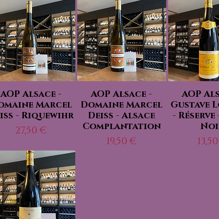
AOP Alsace -
AOP Alsace -
AOP Als
omaine Marcel
Domaine Marcel
Gustave 
iss - Riquewihr
Deiss - Alsace
- Réserve
Complantation
Noi
Prix
27,50 €
Prix
Prix
19,50 €
13,50