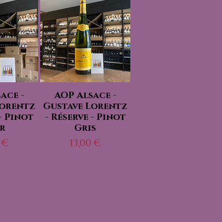
ace -
AOP Alsace -
Lorentz
Gustave Lorentz
 - Pinot
- Réserve - Pinot
r
Gris
Prix
 €
13,00 €