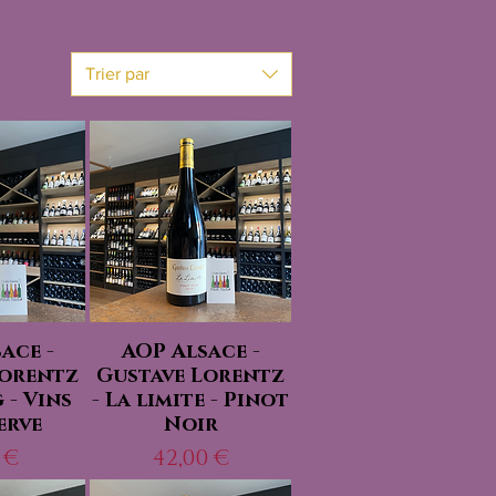
Trier par
ace -
AOP Alsace -
Lorentz
Gustave Lorentz
g - Vins
- La limite - Pinot
erve
Noir
Prix
 €
42,00 €